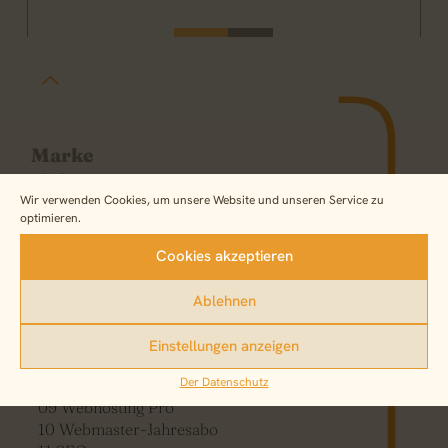
}
0
1
2
3
4
5
Marke
01 Beratung
02 Markenkern
Wir verwenden Cookies, um unsere Website und unseren Service zu
optimieren.
03 Firmierung
04 Text
Cookies akzeptieren
Design
05 Logodesign
Ablehnen
06 Corporate Design
07 Webdesign
Einstellungen anzeigen
08 Printdesign
Technik
Der Datenschutz
09 Webhosting Pro
10 Webmaster-Jahresabo